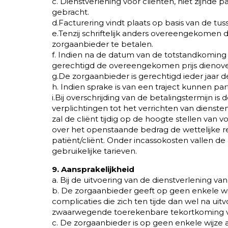
c. Dienstverlening voor cliënten, niet zijnde
gebracht.
d.Facturering vindt plaats op basis van de t
e.Tenzij schriftelijk anders overeengekomen 
zorgaanbieder te betalen.
f. Indien na de datum van de totstandkoming
gerechtigd de overeengekomen prijs dienov
g.De zorgaanbieder is gerechtigd ieder jaar
h. Indien sprake is van een traject kunnen par
i.Bij overschrijding van de betalingstermijn is 
verplichtingen tot het verrichten van dienst
zal de cliënt tijdig op de hoogte stellen va
over het openstaande bedrag de wettelijke re
patiënt/cliënt. Onder incassokosten vallen 
gebruikelijke tarieven.
9. Aansprakelijkheid
a. Bij de uitvoering van de dienstverlening v
b. De zorgaanbieder geeft op geen enkele wijz
complicaties die zich ten tijde dan wel na uitv
zwaarwegende toerekenbare tekortkoming v
c. De zorgaanbieder is op geen enkele wijze 