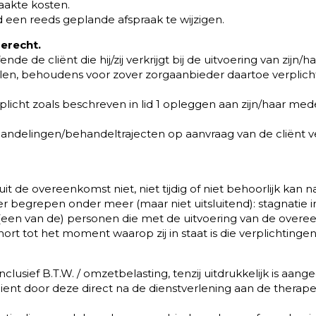
aakte kosten.
d een reeds geplande afspraak te wijzigen.
erecht.
nde de cliënt die hij/zij verkrijgt bij de uitvoering van zij
ellen, behoudens voor zover zorgaanbieder daartoe verplic
cht zoals beschreven in lid 1 opleggen aan zijn/haar mede
andelingen/behandeltrajecten op aanvraag van de cliënt 
it de overeenkomst niet, niet tijdig of niet behoorlijk ka
 begrepen onder meer (maar niet uitsluitend): stagnatie 
 (een van de) personen die met de uitvoering van de overee
rt tot het moment waarop zij in staat is die verplichtinge
jn inclusief B.T.W. / omzetbelasting, tenzij uitdrukkelijk is aan
n dient door deze direct na de dienstverlening aan de ther