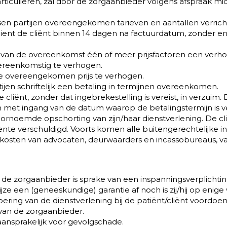
 particulieren, zal door de zorgaanbieder volgens afspraak m
ussen partijen overeengekomen tarieven en aantallen verrich
dient de cliënt binnen 14 dagen na factuurdatum, zonder e
 van de overeenkomst één of meer prijsfactoren een verh
ereenkomstig te verhogen.
 de overeengekomen prijs te verhogen.
tijen schriftelijk een betaling in termijnen overeenkomen.
de cliënt, zonder dat ingebrekestelling is vereist, in verzuim
en met ingang van de datum waarop de betalingstermijn is 
n voornoemde opschorting van zijn/haar dienstverlening. De
nte verschuldigd. Voorts komen alle buitengerechtelijke i
de kosten van advocaten, deurwaarders en incassobureaus, 
an de zorgaanbieder is sprake van een inspanningsverplichtin
e een (geneeskundige) garantie af noch is zij/hij op enige 
oering van de dienstverlening bij de patiënt/cliënt voordoen
an de zorgaanbieder.
aansprakelijk voor gevolgschade.