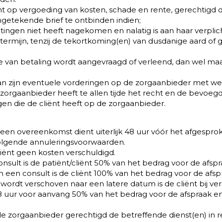
echt op vergoeding van kosten, schade en rente, gerechtigd
ngetekende brief te ontbinden indien;
tingen niet heeft nagekomen en nalatig is aan haar verplic
mijn, tenzij de tekortkoming(en) van dusdanige aard of ger
nce van betaling wordt aangevraagd of verleend, dan wel ma
an zijn eventuele vorderingen op de zorgaanbieder met wel
e zorgaanbieder heeft te allen tijde het recht en de bevoeg
en die de cliënt heeft op de zorgaanbieder.
 een overeenkomst dient uiterlijk 48 uur vóór het afgesprok
volgende annuleringsvoorwaarden.
liënt geen kosten verschuldigd.
nsult is de patiënt/cliënt 50% van het bedrag voor de afspr
 een consult is de cliënt 100% van het bedrag voor de afsp
wordt verschoven naar een latere datum is de cliënt bij ve
8 uur voor aanvang 50% van het bedrag voor de afspraak e
is de zorgaanbieder gerechtigd de betreffende dienst(en) in