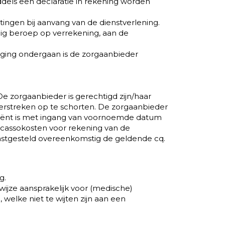
iddels een declaratie in rekening worden
tingen bij aanvang van de dienstverlening.
nig beroep op verrekening, aan de
oging ondergaan is de zorgaanbieder
. De zorgaanbieder is gerechtigd zijn/haar
verstreken op te schorten. De zorgaanbieder
 cliënt is met ingang van voornoemde datum
ncassokosten voor rekening van de
vastgesteld overeenkomstig de geldende cq.
g.
wijze aansprakelijk voor (medische)
, welke niet te wijten zijn aan een