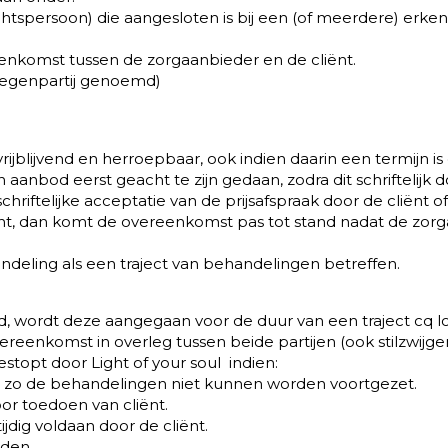
rechtspersoon) die aangesloten is bij een (of meerdere) er
enkomst tussen de zorgaanbieder en de cliënt.
 tegenpartij genoemd)
rijblijvend en herroepbaar, ook indien daarin een termijn 
anbod eerst geacht te zijn gedaan, zodra dit schriftelijk d
iftelijke acceptatie van de prijsafspraak door de cliënt o
t, dan komt de overeenkomst pas tot stand nadat de zorgaan
eling als een traject van behandelingen betreffen.
ld, wordt deze aangegaan voor de duur van een traject cq 
enkomst in overleg tussen beide partijen (ook stilzwijge
topt door Light of your soul indien:
n zo de behandelingen niet kunnen worden voortgezet.
or toedoen van cliënt.
jdig voldaan door de cliënt.
rden.