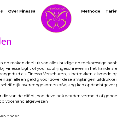
es
Over Finessa
Methode
Tari
den
en en maken deel uit van alles huidige en toekomstige a
ij Finessa Light of your soul (ingeschreven in het handel
angeduid als Finessa Verschuren, is betrokken, alsmede op
ijn alleen geldig voor zover deze afwijkingen uitdrukkelijk 
n schriftelijk overeengekomen afwijking kan opdrachtgeve
ie van de cliënt, hoe deze ook worden vermeld of genoem
 op voorhand afgewezen.
aan onder: