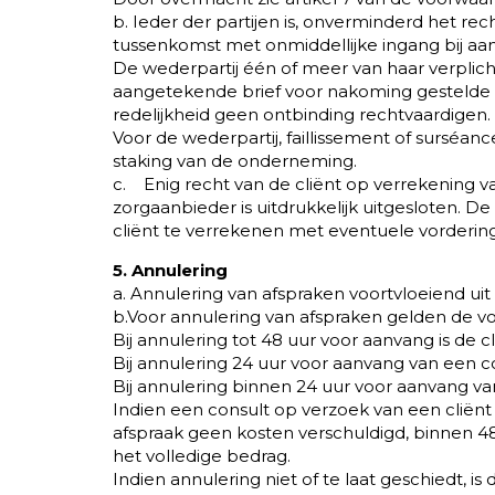
b. Ieder der partijen is, onverminderd het r
tussenkomst met onmiddellijke ingang bij aa
De wederpartij één of meer van haar verplich
aangetekende brief voor nakoming gestelde ter
redelijkheid geen ontbinding rechtvaardigen.
Voor de wederpartij, faillissement of surséa
staking van de onderneming.
c. Enig recht van de cliënt op verrekening v
zorgaanbieder is uitdrukkelijk uitgesloten. D
cliënt te verrekenen met eventuele vordering
5. Annulering
a. Annulering van afspraken voortvloeiend uit
b.Voor annulering van afspraken gelden de 
Bij annulering tot 48 uur voor aanvang is de c
Bij annulering 24 uur voor aanvang van een co
Bij annulering binnen 24 uur voor aanvang van
Indien een consult op verzoek van een cliënt 
afspraak geen kosten verschuldigd, binnen 4
het volledige bedrag.
Indien annulering niet of te laat geschiedt, 