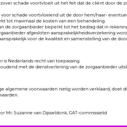
 zover schade voortvloeit uit het feit dat de cliënt door de 
 voor schade voortvloeiend uit de door hem/haar- eventuee
erkt tot maximaal de kosten van een behandeling.
d van de zorgaanbieder beperkt tot het bedrag dat in rekening
gaanbieder afgesloten aansprakelijkheidsverzekering word
aansprakelijk voor de kwaliteit en samenstelling van de d
r is Nederlands recht van toepassing.
d houdend met de dienstverlening van de zorgaanbieder uit
dige algemene voorwaarden nietig worden verklaard, doet d
waarden.
r Mr. Suzanne van Dijsseldonk, GAT-commissielid