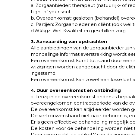
a. Zorgaanbieder: therapeut (natuurlijk- of 
Light of your soul.
b. Overeenkomst: gesloten (behandel) overe
c. Partijen: Zorgaanbieder en cliënt (ook wel
d.Wkkgz: Wet Kwaliteit en geschillen zorg.
3. Aanvaarding van opdrachten
Alle aanbiedingen van de zorgaanbieder zijn v
mondelinge informatieverstrekking wordt een a
Een overeenkomst komt tot stand door een schr
wijzigingen worden aangebracht door de cliën
ingestemd.
Een overeenkomst kan zowel een losse behand
4. Duur overeenkomst en ontbinding
a. Tenzij in de overeenkomst anders is bepaa
overeengekomen contractperiode kan de overe
De overeenkomst kan altijd eerder worden ges
De vertrouwensband niet naar behoren is, e
Er is geen effectieve behandeling mogelijk do
De kosten voor de behandeling worden niet ti
Door overmacht zie artikel 7 van de voorwaa